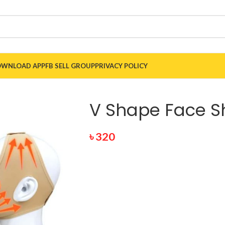
WNLOAD APP
FB SELL GROUP
PRIVACY POLICY
V Shape Face S
৳
320