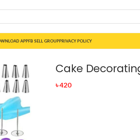
WNLOAD APP
FB SELL GROUP
PRIVACY POLICY
Cake Decorating
৳
420